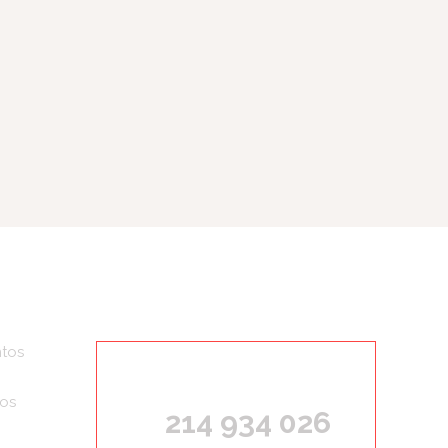
tos
ORÇAMENTOS GRÁTIS
ços
214 934 026