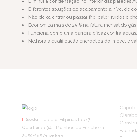
Diminui a condensação no interior das paredes A
Diferentes soluções de acabamento a nível de co
Não deixa entrar ou passar frio, calor, ruídos e c
Economiza mais de 25 % na fatura mensal do gás 
Funciona como uma barreira eficaz contra águas
Melhora a qualificação energética do imóvel e val
Capoto
Clarabo
Sede:
Rua das Filipinas lote 7
Constru
Quarteirão 34 - Moinhos da Funcheira -
Fachad
2650-385 Amadora