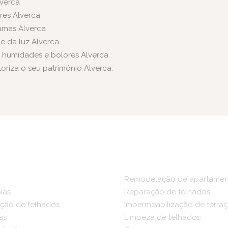
lverca
res Alverca
hamas Alverca
e da luz Alverca
, humidades e bolores Alverca
oriza o seu património Alverca.
Remodelação de apartamen
ias
Reparação de telhados
ção de telhados
Impermeabilização de terra
as
Limpeza de telhados