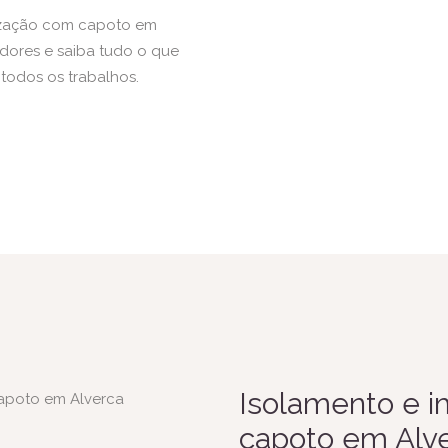
lização com capoto em
dores e saiba tudo o que
todos os trabalhos.
Isolamento e 
capoto em Alv