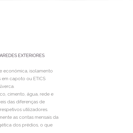
PAREDES EXTERIORES
 e económica, isolamento
s em capoto ou ETICS
lverca.
co, cimento, água, rede e
eis das diferenças de
espetivos utilizadores.
lmente as contas mensais da
gética dos prédios, o que