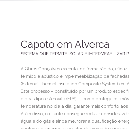
Capoto em Alverca
SISTEMA QUE PERMITE ISOLAR E IMPERMEABILIZAR 
A Obras Gonçalves executa, de forma rápida, eficaz
térmico e acústico e impermeabilização de fachada
(External Thermal Insulation Composite System) em A
Este processo – constituído por um produto específi
placas tipo esferovite (EPS) –, como protege os imóv
temperatura no dia a dia, garante mais conforto aos r
Além disso, o cliente consegue reduzir considerave
água e do gás e ainda melhorar a qualificação ener
confere aos mesmos um valor de mercado superior.