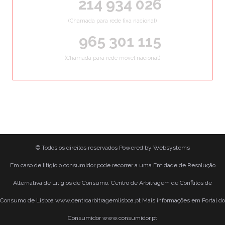
214 934 026
(Chamada para rede fixa nacional)
965 301 115
(Chamada para rede móvel nacional)
© Todos os direitos reservados
Powered by
Websystems
Em caso de litígio o consumidor pode recorrer a uma Entidade de Resolução
Alternativa de Litígios de Consumo. Centro de Arbitragem de Conflitos de
Consumo de Lisboa www.centroarbitragemlisboa.pt Mais informações em Portal do
Consumidor www.consumidor.pt