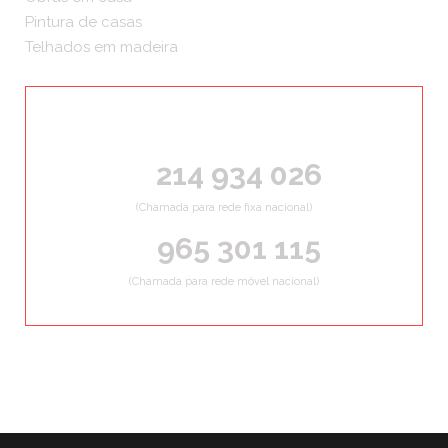
Pintura de casas
Telhados em madeira
ORÇAMENTOS GRÁTIS
214 934 026
(Chamada para rede fixa nacional)
965 301 115
(Chamada para rede móvel nacional)