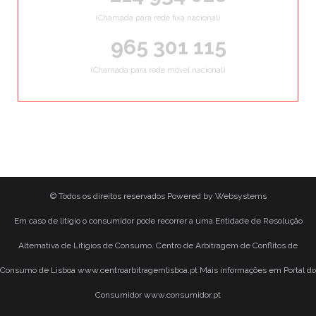
(Chamada para rede fixa nacional)
965 301 115
(Chamada para rede móvel nacional)
© Todos os direitos reservados
Powered by
Websystems
Em caso de litígio o consumidor pode recorrer a uma Entidade de Resolução
Alternativa de Litígios de Consumo. Centro de Arbitragem de Conflitos de
Consumo de Lisboa www.centroarbitragemlisboa.pt Mais informações em Portal do
Consumidor www.consumidor.pt