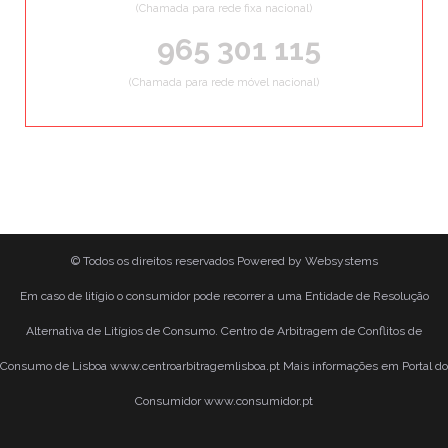
(Chamada para rede fixa nacional)
965 301 115
(Chamada para rede móvel nacional)
© Todos os direitos reservados
Powered by
Websystems
Em caso de litígio o consumidor pode recorrer a uma Entidade de Resolução
Alternativa de Litígios de Consumo. Centro de Arbitragem de Conflitos de
Consumo de Lisboa www.centroarbitragemlisboa.pt Mais informações em Portal do
Consumidor www.consumidor.pt