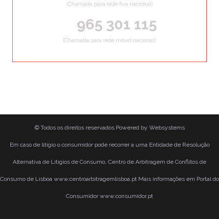
(Chamada para rede fixa nacional)
965 301 115
(Chamada para rede móvel nacional)
© Todos os direitos reservados
Powered by
Websystems
Em caso de litígio o consumidor pode recorrer a uma Entidade de Resolução
Alternativa de Litígios de Consumo. Centro de Arbitragem de Conflitos de
Consumo de Lisboa www.centroarbitragemlisboa.pt Mais informações em Portal do
Consumidor www.consumidor.pt