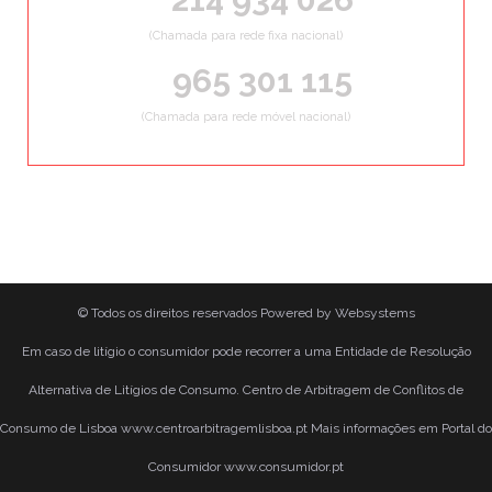
(Chamada para rede fixa nacional)
965 301 115
(Chamada para rede móvel nacional)
© Todos os direitos reservados
Powered by
Websystems
Em caso de litígio o consumidor pode recorrer a uma Entidade de Resolução
Alternativa de Litígios de Consumo. Centro de Arbitragem de Conflitos de
Consumo de Lisboa www.centroarbitragemlisboa.pt Mais informações em Portal do
Consumidor www.consumidor.pt