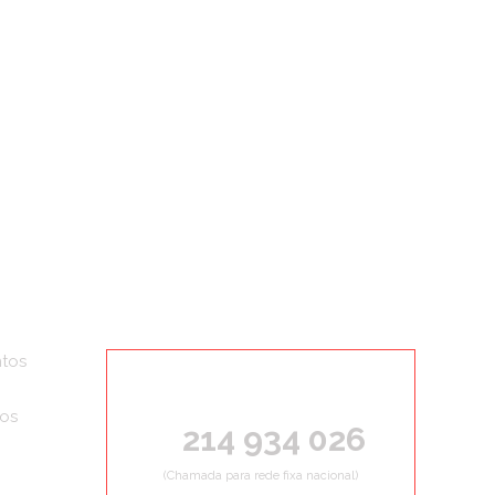
tos
ORÇAMENTOS GRÁTIS
ços
214 934 026
(Chamada para rede fixa nacional)