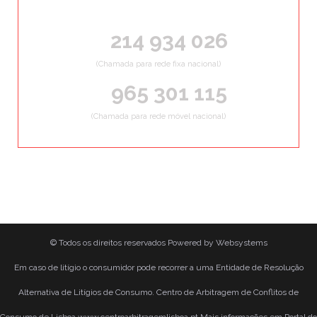
ORÇAMENTOS GRÁTIS
214 934 026
(Chamada para rede fixa nacional)
965 301 115
(Chamada para rede móvel nacional)
© Todos os direitos reservados
Powered by
Websystems
Em caso de litígio o consumidor pode recorrer a uma Entidade de Resolução
Alternativa de Litígios de Consumo. Centro de Arbitragem de Conflitos de