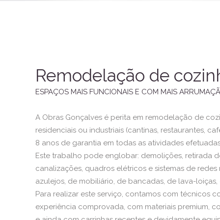
Remodelação de cozinh
ESPAÇOS MAIS FUNCIONAIS E COM MAIS ARRUMAÇ
A Obras Gonçalves é perita em remodelação de cozin
residenciais ou industriais (cantinas, restaurantes, ca
8 anos de garantia em todas as atividades efetuadas
Este trabalho pode englobar: demolições, retirada de
canalizações, quadros elétricos e sistemas de rede
azulejos, de mobiliário, de bancadas, de lava-loiças, en
Para realizar este serviço, contamos com técnicos
experiência comprovada, com materiais premium, c
e ainda com carrinhas recentes e devidamente equi