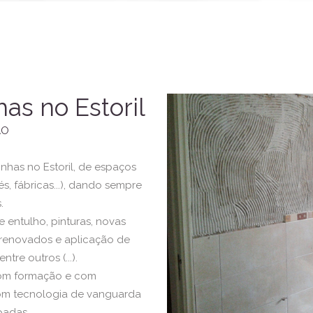
as no Estoril
ÃO
has no Estoril, de espaços
fés, fábricas...), dando sempre
.
 entulho, pinturas, novas
s renovados e aplicação de
tre outros (...).
 com formação e com
om tecnologia de vanguarda
padas.