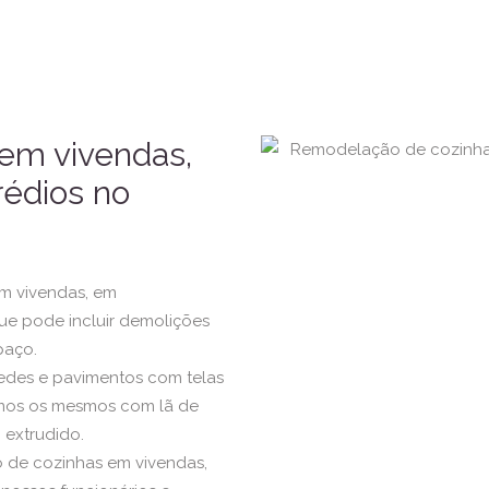
em vivendas,
édios no
m vivendas, em
que pode incluir demolições
paço.
redes e pavimentos com telas
lamos os mesmos com lã de
 extrudido.
 de cozinhas em vivendas,