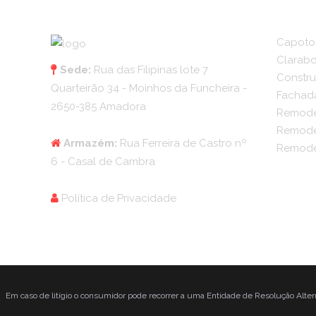
Capoto
Clarabo
Sede:
Rua das Filipinas lote 7
Constru
Quarteirão 34 - Moinhos da Funcheira -
Fachad
2650-385 Amadora
Remode
Remode
Armazém:
Rua Ferreira de Castro nº
Remode
6 - Casal de Cambra
Política de Privacidade
Em caso de litígio o consumidor pode recorrer a uma Entidade de Resolução Alt