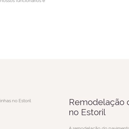
 nossos funcionários e
Remodelação d
no Estoril
A remodelação do pavimento 