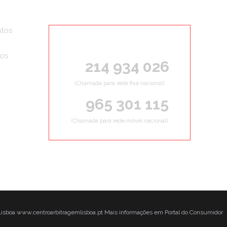
tos
ORÇAMENTOS GRÁTIS
ços
214 934 026
(Chamada para rede fixa nacional)
965 301 115
(Chamada para rede móvel nacional)
 Lisboa www.centroarbitragemlisboa.pt Mais informações em Portal do Consumidor