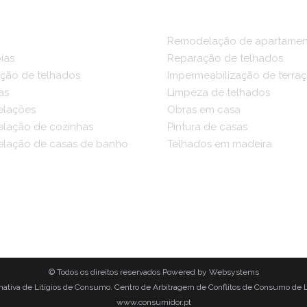
Remodelação de apartamen
ias
Reparação de telhados
ção de telhados
Impermeabilização de terra
as
Limpeza de telhados
lações
Obras em casa
lação de cozinhas
Pintura de casas
lação de casas de banho
Telhados em madeira
© Todos os direitos reservados
Powered by
Websystems
ernativa de Litígios de Consumo. Centro de Arbitragem de Conflitos de Consumo de
www.consumidor.pt