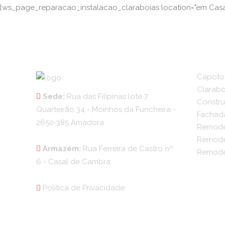
[ws_page_reparacao_instalacao_claraboias location="em Casal
Capoto
Clarabo
Sede:
Rua das Filipinas lote 7
Constru
Quarteirão 34 - Moinhos da Funcheira -
Fachad
2650-385 Amadora
Remode
Remode
Armazém:
Rua Ferreira de Castro nº
Remode
6 - Casal de Cambra
Política de Privacidade