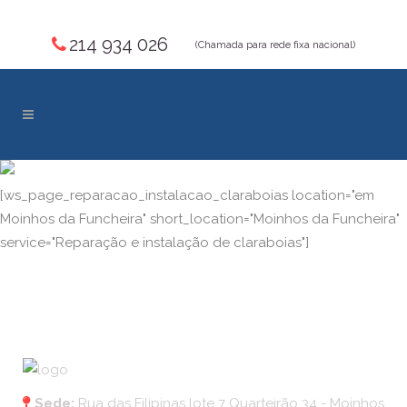
214 934 026
(Chamada para rede fixa nacional)
[ws_page_reparacao_instalacao_claraboias location="em
Moinhos da Funcheira" short_location="Moinhos da Funcheira"
service="Reparação e instalação de claraboias"]
Sede:
Rua das Filipinas lote 7 Quarteirão 34 - Moinhos