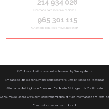
214 934 026
(Chamada para rede fixa nacional)
965 301 115
(Chamada para rede móvel nacional)
© Todos os direitos reservados
Powered by
Websystems
Em caso de litígio o consumidor pode recorrer a uma Entidade de Resolução
Alternativa de Litígios de Consumo. Centro de Arbitragem de Conflitos de
Consumo de Lisboa www.centroarbitragemlisboa.pt Mais informações em Portal do
Consumidor www.consumidor.pt